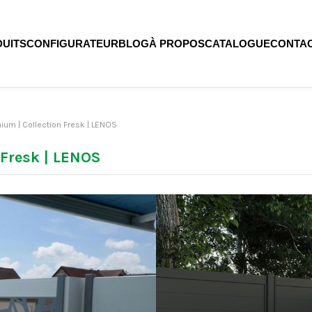
UITS
CONFIGURATEUR
BLOG
À PROPOS
CATALOGUE
CONTA
inium | Collection Fresk | LENOS
 Fresk | LENOS