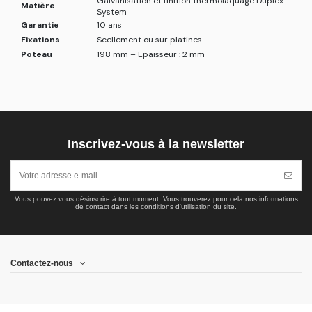
Galvanisation et finition thermolaquage Duplex-
Matière
System
Garantie
10 ans
Fixations
Scellement ou sur platines
Poteau
198 mm – Epaisseur : 2 mm
Inscrivez-vous à la newsletter
Vous pouvez vous désinscrire à tout moment. Vous trouverez pour cela nos informations
de contact dans les conditions d'utilisation du site.
Contactez-nous