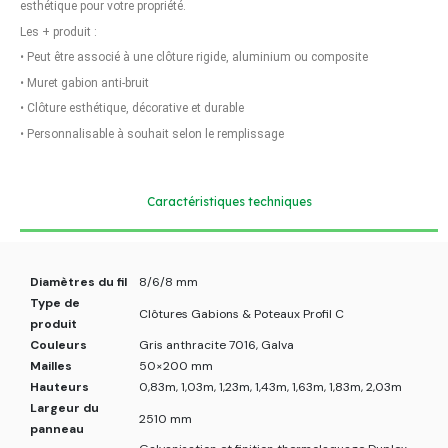
esthétique pour votre propriété.
Les + produit :
•
Peut être associé à une clôture rigide, aluminium ou composite
•
Muret gabion anti-bruit
•
Clôture esthétique, décorative et durable
•
Personnalisable à souhait selon le remplissage
Caractéristiques techniques
Diamètres du fil
8/6/8 mm
Type de
Clôtures Gabions & Poteaux Profil C
produit
Couleurs
Gris anthracite 7016, Galva
Mailles
50×200 mm
Hauteurs
0,83m, 1,03m, 1,23m, 1,43m, 1,63m, 1,83m, 2,03m
Largeur du
2510 mm
panneau