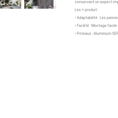
conservant un aspect imp
Les + produit :
•
Adaptabilité : Les pann
•
Facilité : Montage faci
•
Poteaux : Aluminium SER