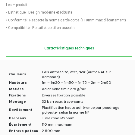
Les + produit :
•
Esthétique : Design moderne et robuste
•
Conformité : Respecte la norme garde-corps (110mm max d’écartement)
•
Compatibilité : Portail et portillon assortis
Caractéristiques techniques
Gris anthracite, Vert, Noir (autre RAL sur
Couleurs
demande)
Hauteurs
1m – 1m20 – 1m50 – 1m75 – 2m – 2m50
Matière
Acier Sendzimir 275 g/m2
Fixations
Diverses fixation possible
Montage
32 barreaux traversants
Plastification haute adhérence par poudrage
Revêtement
polyester selon la norme NF
Barreaux
Tube rond Ø25mm
Écartement
110 mm maximum
Entraxe poteau
2 500 mm