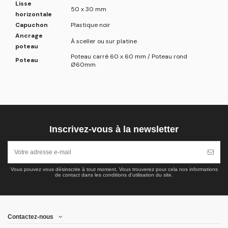
Lisse
50 x 30 mm
horizontale
Capuchon
Plastique noir
Ancrage
À sceller ou sur platine
poteau
Poteau carré 60 x 60 mm / Poteau rond
Poteau
Ø60mm
Inscrivez-vous à la newsletter
Vous pouvez vous désinscrire à tout moment. Vous trouverez pour cela nos informations
de contact dans les conditions d'utilisation du site.
Contactez-nous